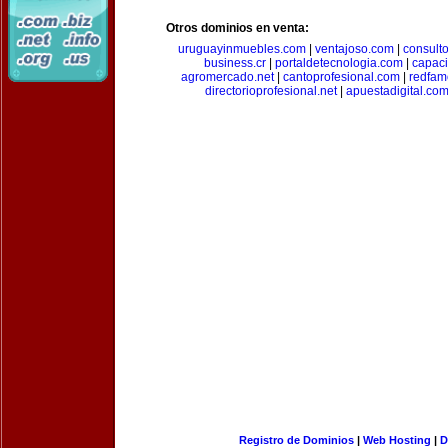
Otros dominios en venta:
uruguayinmuebles.com
|
ventajoso.com
|
consult
business.cr
|
portaldetecnologia.com
|
capac
agromercado.net
|
cantoprofesional.com
|
redfam
directorioprofesional.net
|
apuestadigital.co
Registro de Dominios
|
Web Hosting
|
D