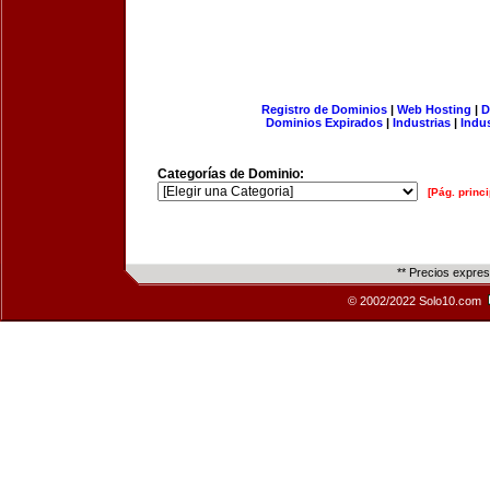
Registro de Dominios
|
Web Hosting
|
D
Dominios Expirados
|
Industrias
|
Indu
Categorías de Dominio:
[Pág. princi
** Precios expre
© 2002/2022 Solo10.com