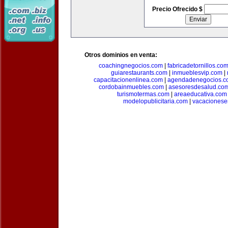
Precio Ofrecido $
Otros dominios en venta:
coachingnegocios.com
|
fabricadetornillos.co
guiarestaurants.com
|
inmueblesvip.com
|
capacitacionenlinea.com
|
agendadenegocios.c
cordobainmuebles.com
|
asesoresdesalud.co
turismotermas.com
|
areaeducativa.com
modelopublicitaria.com
|
vacacionese