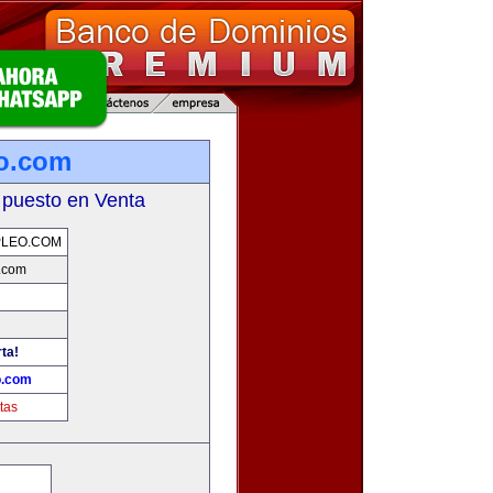
o.com
 puesto en Venta
PLEO.COM
.com
rta!
o.com
tas