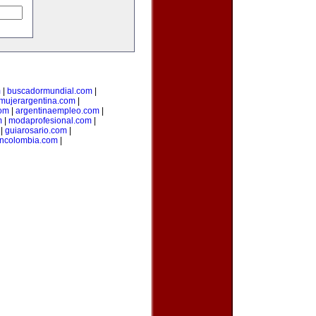
m
|
buscadormundial.com
|
mujerargentina.com
|
om
|
argentinaempleo.com
|
m
|
modaprofesional.com
|
|
guiarosario.com
|
ncolombia.com
|