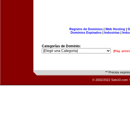
Registro de Dominios
|
Web Hosting
|
D
Dominios Expirados
|
Industrias
|
Indu
Categorías de Dominio:
[Pág. princi
** Precios expre
© 2002/2022 Solo10.com