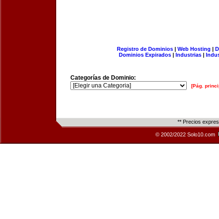
Registro de Dominios
|
Web Hosting
|
D
Dominios Expirados
|
Industrias
|
Indu
Categorías de Dominio:
[Pág. princi
** Precios expre
© 2002/2022 Solo10.com