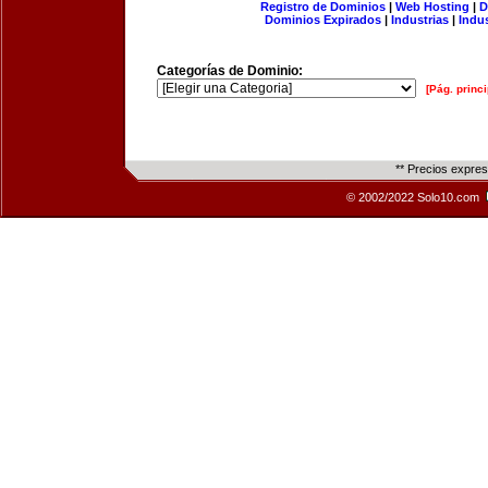
Registro de Dominios
|
Web Hosting
|
D
Dominios Expirados
|
Industrias
|
Indu
Categorías de Dominio:
[Pág. princi
** Precios expre
© 2002/2022 Solo10.com