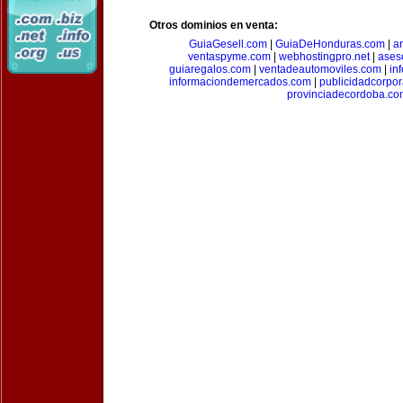
Otros dominios en venta:
GuiaGesell.com
|
GuiaDeHonduras.com
|
ar
ventaspyme.com
|
webhostingpro.net
|
ases
guiaregalos.com
|
ventadeautomoviles.com
|
in
informaciondemercados.com
|
publicidadcorpor
provinciadecordoba.co