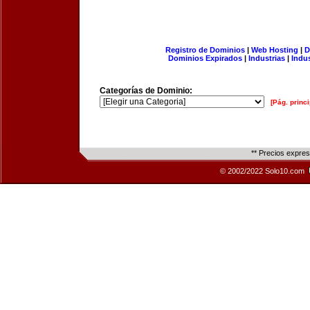
Registro de Dominios
|
Web Hosting
|
D
Dominios Expirados
|
Industrias
|
Indu
Categorías de Dominio:
[Pág. princi
** Precios expre
© 2002/2022 Solo10.com