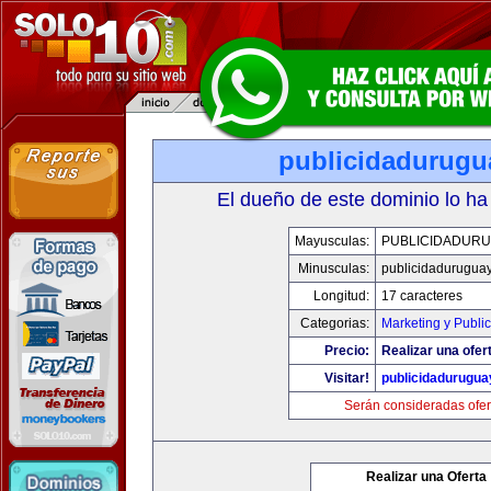
publicidadurugu
El dueño de este dominio lo ha
Mayusculas:
PUBLICIDADURU
Minusculas:
publicidadurugua
Longitud:
17 caracteres
Categorias:
Marketing y Publi
Precio:
Realizar una ofer
Visitar!
publicidadurugu
Serán consideradas ofer
Realizar una Oferta