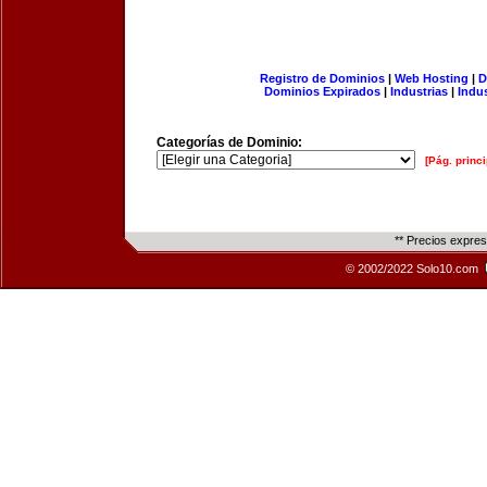
Registro de Dominios
|
Web Hosting
|
D
Dominios Expirados
|
Industrias
|
Indu
Categorías de Dominio:
[Pág. princi
** Precios expre
© 2002/2022 Solo10.com